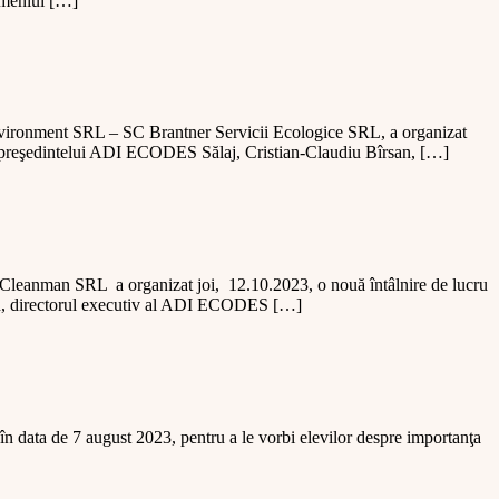
domeniul […]
nvironment SRL – SC Brantner Servicii Ecologice SRL, a organizat
nut preşedintelui ADI ECODES Sălaj, Cristian-Claudiu Bîrsan, […]
Cleanman SRL a organizat joi, 12.10.2023, o nouă întâlnire de lucru
san, directorul executiv al ADI ECODES […]
 în data de 7 august 2023, pentru a le vorbi elevilor despre importanţa