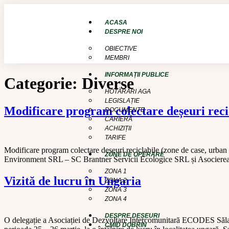
conținut
ACASA
DESPRE NOI
OBIECTIVE
MEMBRI
INFORMAȚII PUBLICE
Categorie:
Diverse
HOTĂRÂRI AGA
LEGISLAȚIE
Modificare program colectare deșeuri reci
DOCUMENTE
CARIERĂ
ACHIZIȚII
TARIFE
Modificare program colectare deșeuri reciclabile (zone de case, urban
ZONE DE OPERARE
Environment SRL – SC Brantner Servicii Ecologice SRL și Asocierea 
ZONA 1
Vizită de lucru în Ungaria
ZONA 2
ZONA 3
ZONA 4
DESPRE DEȘEURI
O delegație a Asociației de Dezvoltare Intercomunitară ECODES Sălaj, 
CMID DOBRIN