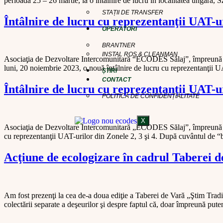
perioada 25 – 26 martie, la o întâlnire de lucru în localitatea ungară
STAȚII DE TRANSFER
Întâlnire de lucru cu reprezentanţii UAT-
OPERATORI
BRANTNER
INSTAL ROS & CLEANMAN
Asociaţia de Dezvoltare Intercomunitară “ECODES Sălaj”, împreună c
luni, 20 noiembrie 2023, o nouă întâlnire de lucru cu reprezentanţii
ȘTIRI
CONTACT
Întâlnire de lucru cu reprezentanţii UAT-
POLITICĂ DE CONFIDENȚIALITATE
X
Asociaţia de Dezvoltare Intercomunitară „ECODES Sălaj”, împreună c
cu reprezentanţii UAT-urilor din Zonele 2, 3 şi 4. După cuvântul d
Acţiune de ecologizare în cadrul Taberei d
Am fost prezenţi la cea de-a doua ediţie a Taberei de Vară „Ştim Tradiţ
colectării separate a deşeurilor şi despre faptul că, doar împreună put