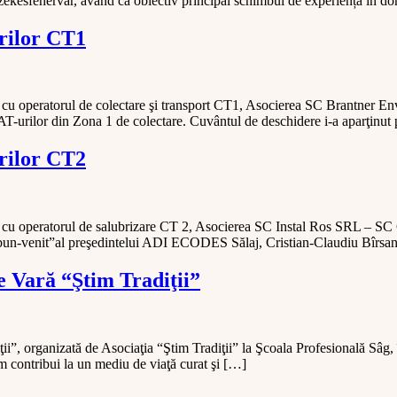
, Szekesfehervar, având ca obiectiv principal schimbul de experiență în 
urilor CT1
u operatorul de colectare şi transport CT1, Asocierea SC Brantner E
 UAT-urilor din Zona 1 de colectare. Cuvântul de deschidere i-a aparţi
urilor CT2
u operatorul de salubrizare CT 2, Asocierea SC Instal Ros SRL – SC 
e “bun-venit”al preşedintelui ADI ECODES Sălaj, Cristian-Claudiu Bîr
e Vară “Ştim Tradiţii”
ii”, organizată de Asociaţia “Ştim Tradiţii” la Şcoala Profesională Sâg,
em contribui la un mediu de viaţă curat şi […]