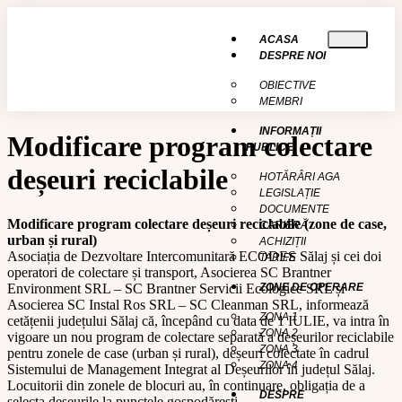
conținut
ACASA
DESPRE NOI
OBIECTIVE
MEMBRI
INFORMAȚII
Modificare program colectare
PUBLICE
deșeuri reciclabile
HOTĂRÂRI AGA
LEGISLAȚIE
DOCUMENTE
Modificare program colectare deșeuri reciclabile (zone de case,
CARIERĂ
urban și rural)
ACHIZIȚII
Asociația de Dezvoltare Intercomunitară ECODES Sălaj și cei doi
TARIFE
operatori de colectare și transport, Asocierea SC Brantner
Environment SRL – SC Brantner Servicii Ecologice SRL și
ZONE DE OPERARE
Asocierea SC Instal Ros SRL – SC Cleanman SRL, informează
ZONA 1
cetățenii județului Sălaj că, începând cu data de 1 IULIE, va intra în
ZONA 2
vigoare un nou program de colectare separată a deșeurilor reciclabile
ZONA 3
pentru zonele de case (urban și rural), deșeuri colectate în cadrul
ZONA 4
Sistemului de Management Integrat al Deșeurilor în județul Sălaj.
Locuitorii din zonele de blocuri au, în continuare, obligația de a
DESPRE
selecta deșeurile la punctele gospodărești.