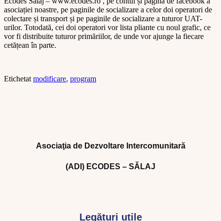
Ecodes Sălaj – www.ecodes.ro , pe contul și pagina de facebook a
asociației noastre, pe paginile de socializare a celor doi operatori de
colectare și transport și pe paginile de socializare a tuturor UAT-
urilor. Totodată, cei doi operatori vor lista pliante cu noul grafic, ce
vor fi distribuite tuturor primăriilor, de unde vor ajunge la fiecare
cetățean în parte.
Etichetat
modificare
,
program
Asociaţia de Dezvoltare Intercomunitară
(ADI) ECODES – SĂLAJ
Legături utile