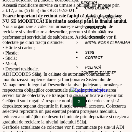
DEȘEURI
Această modificare survine ca urmare a obligațiilor impuse prin
CMID DOBRIN
art.17, alin. (5) lit.a) din OUG 92/2021.
Foarte important de reținut este faptul că datele de colectare
STAȚII DE TRANSFER
NU SE MODIFICĂ! Ele rămân aceleași până la finalul anului.
Noua organizare a colectării urmărește creșterea gradului de
OPERATORI
reciclare și valorificare a deșeurilor, precum și îmbunătățirea
performanței serviciului de salubrizare. Astfel, deșeurile vor fi
BRANTNER
colectate pe cinci fracții distincte:
INSTAL ROS & CLEANMAN
• Hârtie și carton;
• Plastic;
ȘTIRI
• Sticlă;
CONTACT
• Metal;
POLITICĂ
• Deșeuri reziduale.
CONFIDENȚIALITATE
ADI ECODES Sălaj, în calitate de autoritate contractantă,
monitorizează implementarea și funcționarea Sistemului de
Management Integrat al Deșeurilor la nivel județean și urmărește
respectarea obligațiilor contractuale și legale privind prestarea
serviciilor de colectare, de transport și de valorificare a deșeurilor.
Cetățenii sunt rugați să respecte noul program de colectare și să
X
depoziteze separat deșeurile în funcție de tipul acestora. Colectarea
selectivă reprezintă un pas esențial pentru protejarea mediului,
reducerea cantităților de deșeuri eliminate prin depozitare și creșterea
gradului de reciclare la nivelul județului Sălaj.
Graficele actualizate de colectare vor fi comunicate pe site-ul ADI