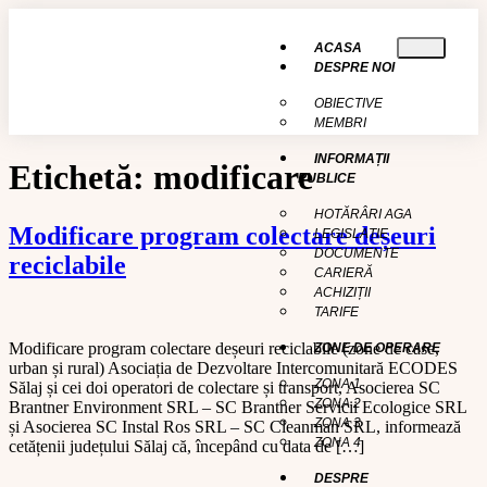
conținut
ACASA
DESPRE NOI
OBIECTIVE
MEMBRI
INFORMAȚII
Etichetă:
modificare
PUBLICE
HOTĂRÂRI AGA
Modificare program colectare deșeuri
LEGISLAȚIE
DOCUMENTE
reciclabile
CARIERĂ
ACHIZIȚII
TARIFE
Modificare program colectare deșeuri reciclabile (zone de case,
ZONE DE OPERARE
urban și rural) Asociația de Dezvoltare Intercomunitară ECODES
ZONA 1
Sălaj și cei doi operatori de colectare și transport, Asocierea SC
ZONA 2
Brantner Environment SRL – SC Brantner Servicii Ecologice SRL
ZONA 3
și Asocierea SC Instal Ros SRL – SC Cleanman SRL, informează
ZONA 4
cetățenii județului Sălaj că, începând cu data de […]
DESPRE