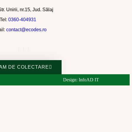
tr. Unirii, nr.15, Jud. Sălaj
Tel:
0360-404931
il:
contact@ecodes.ro
AM DE COLECTARE
Design: InfoAD IT