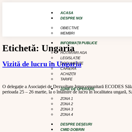
conținut
ACASA
DESPRE NOI
OBIECTIVE
MEMBRI
INFORMAȚII PUBLICE
Etichetă:
Ungaria
HOTĂRÂRI AGA
LEGISLAȚIE
Vizită de lucru în Ungaria
DOCUMENTE
CARIERĂ
ACHIZIȚII
TARIFE
O delegație a Asociației de Dezvoltare Intercomunitară ECODES Sălaj, 
ZONE DE OPERARE
perioada 25 – 26 martie, la o întâlnire de lucru în localitatea ungară
ZONA 1
ZONA 2
ZONA 3
ZONA 4
DESPRE DEȘEURI
CMID DOBRIN