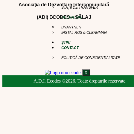
Asociaţia de Dezvoltare Intercomunitară
STAȚII DE TRANSFER
(ADI) ECODES – SĂLAJ
OPERATORI
BRANTNER
INSTAL ROS & CLEANMAN
ȘTIRI
CONTACT
POLITICĂ DE CONFIDENȚIALITATE
X
A.D.I. Ecodes ©2026. Toate drepturile rezervate.