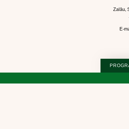
Zalău, S
E-ma
PROGR