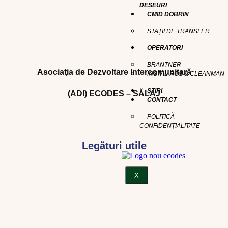
DEȘEURI
CMID DOBRIN
STAȚII DE TRANSFER
OPERATORI
BRANTNER
Asociaţia de Dezvoltare Intercomunitară
INSTAL ROS & CLEANMAN
ȘTIRI
(ADI) ECODES – SĂLAJ
CONTACT
POLITICĂ
CONFIDENȚIALITATE
Legături utile
X