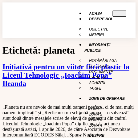
conținut
ACASA
DESPRE NOI
OBIECTIVE
MEMBRI
INFORMAȚII
Etichetă:
planeta
PUBLICE
HOTĂRÂRI AGA
Inițiativă pentru un viitor fără plastic la
LEGISLAȚIE
DOCUMENTE
Liceul Tehnologic „Ioachim Popa”
CARIERĂ
Ileanda
ACHIZIȚII
TARIFE
ZONE DE OPERARE
„Planeta nu are nevoie de mai mulți oameni perfecți, ci de mai mulți
ZONA 1
oameni implicați” și „Reclicarea nu schimbă lumea… o salvează”
ZONA 2
sunt două dintre mesajele scrise de elevii de gimnaziu din cadrul
ZONA 3
Liceului Tehnologic „Ioachim Popa” din Ileanda, la acțiunea
ZONA 4
desfășurată astăzi, 1 aprilie 2026, de către Asociația de Dezvoltare
Intercomunitară ECODES Sălaj. „Spune Nu […]
DESPRE