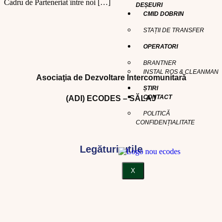
Cadru de Parteneriat între noi […]
DEȘEURI
CMID DOBRIN
STAȚII DE TRANSFER
OPERATORI
BRANTNER
INSTAL ROS & CLEANMAN
Asociaţia de Dezvoltare Intercomunitară
ȘTIRI
CONTACT
(ADI) ECODES – SĂLAJ
POLITICĂ
CONFIDENȚIALITATE
Legături utile
X