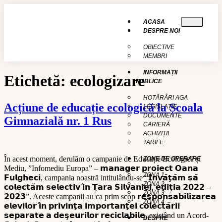
conținut
ACASA
DESPRE NOI
OBIECTIVE
MEMBRI
INFORMAȚII
Etichetă:
ecologizare
PUBLICE
HOTĂRÂRI AGA
Acțiune de educație ecologică la Școala
LEGISLAȚIE
DOCUMENTE
Gimnazială nr. 1 Rus
CARIERĂ
ACHIZIȚII
TARIFE
În acest moment, derulăm o campanie de Educație Ecologică și
ZONE DE OPERARE
Mediu, ”Infomediu Europa” – 𝗺𝗮𝗻𝗮𝗴𝗲𝗿 𝗽𝗿𝗼𝗶𝗲𝗰𝘁 𝗢𝗮𝗻𝗮
ZONA 1
𝗙𝘂𝗹𝗴𝗵𝗲𝗰𝗶, campania noastră intitulându-se “𝗜̂𝗻𝘃𝗮̆𝘁̧𝗮̆𝗺 𝘀𝗮̆
ZONA 2
𝗰𝗼𝗹𝗲𝗰𝘁𝗮̆𝗺 𝘀𝗲𝗹𝗲𝗰𝘁𝗶𝘃 𝗶̂𝗻 𝗧̧𝗮𝗿𝗮 𝗦𝗶𝗹𝘃𝗮𝗻𝗶𝗲𝗶, 𝗲𝗱𝗶𝘁̧𝗶𝗮 𝟮𝟬𝟮𝟮 –
ZONA 3
𝟮𝟬𝟮𝟯”. Aceste campanii au ca prim scop 𝗿𝗲𝘀𝗽𝗼𝗻𝘀𝗮𝗯𝗶𝗹𝗶𝘇𝗮𝗿𝗲𝗮
ZONA 4
𝗲𝗹𝗲𝘃𝗶𝗹𝗼𝗿 𝗶̂𝗻 𝗽𝗿𝗶𝘃𝗶𝗻𝘁̧𝗮 𝗶𝗺𝗽𝗼𝗿𝘁𝗮𝗻𝘁̧𝗲𝗶 𝗰𝗼𝗹𝗲𝗰𝘁𝗮̆𝗿𝗶𝗶
𝘀𝗲𝗽𝗮𝗿𝗮𝘁𝗲 𝗮 𝗱𝗲𝘀̧𝗲𝘂𝗿𝗶𝗹𝗼𝗿 𝗿𝗲𝗰𝗶𝗰𝗹𝗮𝗯𝗶𝗹𝗲, existând un Acord-
DESPRE