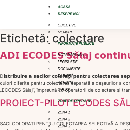
conținut
ACASA
DESPRE NOI
OBIECTIVE
MEMBRI
Etichetă:
colectare
INFORMAȚII PUBLICE
𝗔𝗗𝗜 𝗘𝗖𝗢𝗗𝗘𝗦 𝗦𝗮̆𝗹𝗮𝗷 𝗰𝗼𝗻𝘁𝗶𝗻𝘂
HOTĂRÂRI AGA
LEGISLAȚIE
DOCUMENTE
D𝗶𝘀𝘁𝗿𝗶𝗯𝘂𝗶𝗿𝗲 𝗮 𝘀𝗮𝗰𝗶𝗹𝗼𝗿 𝗰𝗼𝗹𝗼𝗿𝗮𝘁̧𝗶 𝗽𝗲𝗻𝘁𝗿𝘂 𝗰𝗼𝗹
CARIERĂ
culori diferite pentru colectarea separată a deşeurilor a c
ACHIZIȚII
„ECODES Sălaj”, împreună cu operatorii de colectare şi tra
TARIFE
PROIECT-PILOT ECODES SĂ
ZONE DE OPERARE
ZONA 1
ZONA 2
SACI COLORAȚI PENTRU COLECTAREA SELECTIVĂ A DEȘEURILOR
ZONA 3