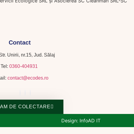
Servicii Ecologice SRL şi Asocierea SC Cleanman SRL-SC
Contact
tr. Unirii, nr.15, Jud. Sălaj
Tel:
0360-404931
ail:
contact@ecodes.ro
AM DE COLECTARE
Design: InfoAD IT