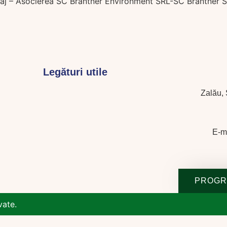
ălaj – Asocierea SC Brantner Environment SRL-SC Brantner 
Legături utile
Zalău, S
E-m
PROGR
vate.