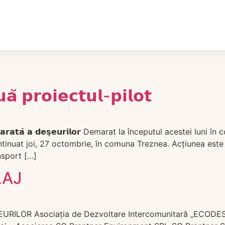
̆ 𝗽𝗿𝗼𝗶𝗲𝗰𝘁𝘂𝗹-𝗽𝗶𝗹𝗼𝘁
𝗰𝘁𝗮𝗿𝗲𝗮 𝘀𝗲𝗽𝗮𝗿𝗮𝘁𝗮̆ 𝗮 𝗱𝗲𝘀̧𝗲𝘂𝗿𝗶𝗹𝗼𝗿 Demarat la începutul 
ontinuat joi, 27 octombrie, în comuna Treznea. Acțiunea est
nsport […]
LAJ
 Asociaţia de Dezvoltare Intercomunitară „ECODES Sălaj