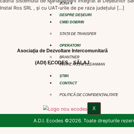
cadrul Sistemului de Management Integrat al Deşeurilor S
ZONA 4
Instal Ros SRL , şi cu UAT-urile de pe raza judeţului […]
DESPRE DEȘEURI
CMID DOBRIN
STAȚII DE TRANSFER
OPERATORI
Asociaţia de Dezvoltare Intercomunitară
BRANTNER
(ADI) ECODES – SĂLAJ
INSTAL ROS & CLEANMAN
ȘTIRI
CONTACT
POLITICĂ DE CONFIDENȚIALITATE
X
A.D.I. Ecodes ©2026. Toate drepturile rezer