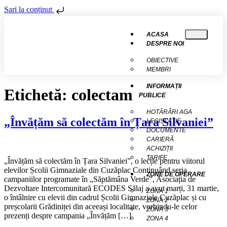
Sari la conținut
ACASA
DESPRE NOI
OBIECTIVE
MEMBRI
INFORMAȚII
Etichetă:
colectam
PUBLICE
HOTĂRÂRI AGA
„Învățăm să colectăm în Țara Silvaniei”
LEGISLAȚIE
DOCUMENTE
CARIERĂ
ACHIZIȚII
TARIFE
„Învățăm să colectăm în Țara Silvaniei”, o lecție pentru viitorul
elevilor Școlii Gimnaziale din Cuzăplac Continuând seria
ZONE DE OPERARE
campaniilor programate în „Săptămâna Verde”, Asociația de
Dezvoltare Intercomunitară ECODES Sălaj a avut marți, 31 martie,
ZONA 1
o întâlnire cu elevii din cadrul Școlii Gimnaziale Cuzăplac și cu
ZONA 2
preșcolarii Grădiniței din aceeași localitate, vorbindu-le celor
ZONA 3
prezenți despre campania „Învățăm […]
ZONA 4