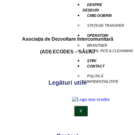
DESPRE
DEȘEURI
CMID DOBRIN
STAȚII DE TRANSFER
OPERATORI
Asociaţia de Dezvoltare Intercomunitară
BRANTNER
INSTAL ROS & CLEANMAN
(ADI) ECODES – SĂLAJ
ȘTIRI
CONTACT
POLITICĂ
Legături utile
CONFIDENȚIALITATE
X