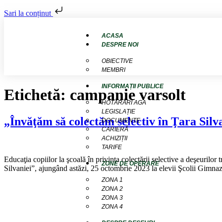
Sari la conținut
ACASA
DESPRE NOI
OBIECTIVE
MEMBRI
INFORMAȚII PUBLICE
Etichetă:
campanie varsolt
HOTĂRÂRI AGA
LEGISLAȚIE
„Învăţăm să colectăm selectiv în Ţara Silv
DOCUMENTE
CARIERĂ
ACHIZIȚII
TARIFE
Educaţia copiilor la şcoală în privinţa colectării selective a deşeuril
ZONE DE OPERARE
Silvaniei”, ajungând astăzi, 25 octombrie 2023 la elevii Şcolii Gimnazi
ZONA 1
ZONA 2
ZONA 3
ZONA 4