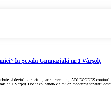
aniei” la Şcoala Gimnazială nr.1 Vârşolţ
or trebuie să devină o prioritate, iar reprezentanţii ADI ECODES continuă
ală nr. 1 Vârşolţ. Doar explicându-le elevilor importanţa separării deşe