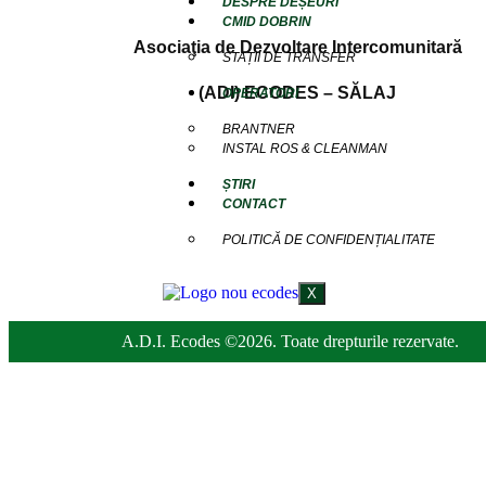
DESPRE DEȘEURI
CMID DOBRIN
Asociaţia de Dezvoltare Intercomunitară
STAȚII DE TRANSFER
(ADI) ECODES – SĂLAJ
OPERATORI
BRANTNER
INSTAL ROS & CLEANMAN
ȘTIRI
CONTACT
POLITICĂ DE CONFIDENȚIALITATE
X
A.D.I. Ecodes ©2026. Toate drepturile rezervate.