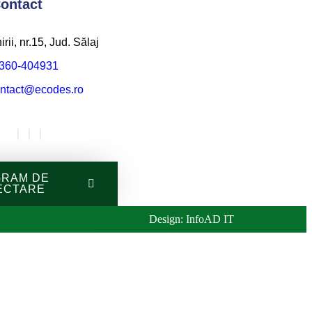
ontact
irii, nr.15, Jud. Sălaj
360-404931
ntact@ecodes.ro
RAM DE
ECTARE
Design: InfoAD IT