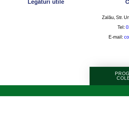
Legături utile
C
Zalău, Str. Un
Tel:
0
E-mail:
co
PROG
COL