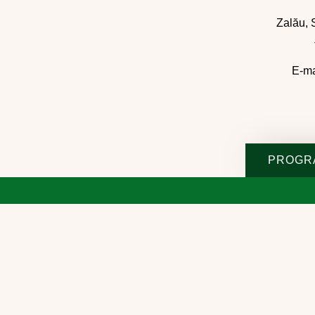
Zalău, S
E-ma
PROGR