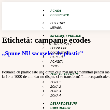
conținut
ACASA
DESPRE NOI
OBIECTIVE
MEMBRI
INFORMAȚII PUBLICE
Etichetă:
campanie ecodes
HOTĂRÂRI AGA
LEGISLAȚIE
„Spune NU sacoşelor de plastic”
DOCUMENTE
CARIERĂ
ACHIZIȚII
TARIFE
Poluarea cu plastic este una dintre cele mai mari ameninţări pentru me
ZONE DE OPERARE
la 10 la 1000 de ani, dar nu dispar, ci se transformă în microparticule 
ZONA 1
ZONA 2
ZONA 3
ZONA 4
DESPRE DEȘEURI
CMID DOBRIN