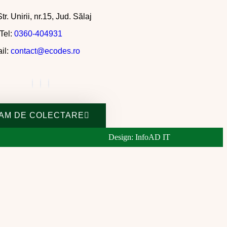
tr. Unirii, nr.15, Jud. Sălaj
Tel:
0360-404931
il:
contact@ecodes.ro
AM DE COLECTARE
Design: InfoAD IT