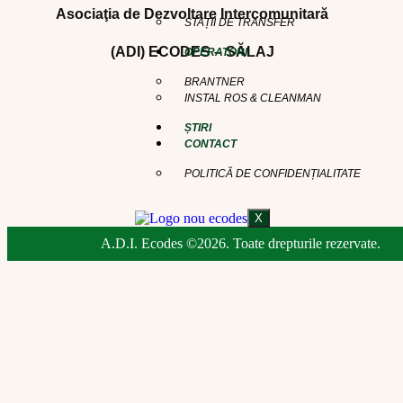
Asociaţia de Dezvoltare Intercomunitară
STAȚII DE TRANSFER
(ADI) ECODES – SĂLAJ
OPERATORI
BRANTNER
INSTAL ROS & CLEANMAN
ȘTIRI
CONTACT
POLITICĂ DE CONFIDENȚIALITATE
X
A.D.I. Ecodes ©2026. Toate drepturile rezervate.