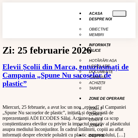
conținut
ACASA
DESPRE NOI
OBIECTIVE
MEMBRI
INFORMAȚII
Zi:
25 februarie 2026
PUBLICE
HOTĂRÂRI AGA
Elevii Școlii din Marca, entuziasmați de
LEGISLAȚIE
DOCUMENTE
Campania „Spune Nu sacoșelor de
CARIERĂ
plastic”
ACHIZIȚII
TARIFE
ZONE DE OPERARE
Miercuri, 25 februarie, a avut loc un nou „episod” al Campaniei
ZONA 1
„Spune Nu sacoșelor de plastic”, inițiată și desfășurată de
ZONA 2
reprezentanții ADI ECODES Sălaj. Acțiunea a avut ca scop
ZONA 3
conștientizarea elevilor cu privire la impactul negativ al plasticului
ZONA 4
asupra mediului înconjurător. În cadrul întâlnirii, copiii au aflat
informații despre efectele poluării cu plastic asupra solului, […]
DESPRE