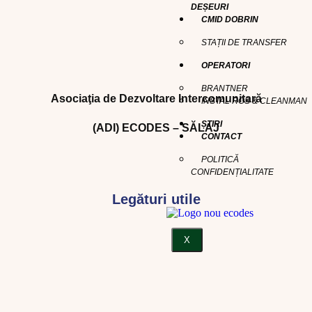
DEȘEURI
CMID DOBRIN
STAȚII DE TRANSFER
OPERATORI
BRANTNER
Asociaţia de Dezvoltare Intercomunitară
INSTAL ROS & CLEANMAN
ȘTIRI
(ADI) ECODES – SĂLAJ
CONTACT
POLITICĂ
CONFIDENȚIALITATE
Legături utile
X