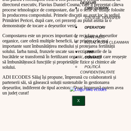
DEȘEURI
directorul executiv, Flavius Daniel Cosma, care a prezentat câteva
CMID DOBRIN
procese tehnologice de compostare, dar și o serie de utilaje folosite
în producerea compostului. Primele discuții au avut loc la sediul
STAȚII DE TRANSFER
Primăriei Pericei, după care, cei prezenți au putut asista la o
demonstrație de tocare a deșeurilor verzi.
OPERATORI
Compostarea este un proces important de reciclare a deșeurilor
BRANTNER
organice, care oferă multiple beneficii, iar printre cele mai
INSTAL ROS & CLEANMAN
importante sunt îmbunătățirea mediului și protejarea fertilității
solului. Iarba tunsă, frunzele uscate sau verzi, resturile de la
ȘTIRI
bucătărie se transformă în fertilizant organic, substanță care reușește
CONTACT
să îmbunătățească funcțiile și proprietățile fizice și chimice ale
solului.
POLITICĂ
CONFIDENȚIALITATE
ADI ECODES Sălaj își propune, împreună cu colaboratorii și
partenerii săi, să găsească soluții sustenabile în gestionarea
deșeurilor, indiferent de tipul acestora. Doar împreună putem avea
un județ curat!
X