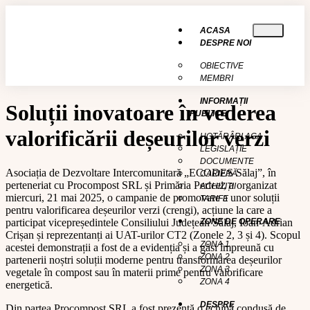
conținut
ACASA
DESPRE NOI
OBIECTIVE
MEMBRI
INFORMAȚII
Soluții inovatoare în vederea
PUBLICE
valorificării deșeurilor verzi
HOTĂRÂRI AGA
LEGISLAȚIE
DOCUMENTE
Asociația de Dezvoltare Intercomunitară „ECODES Sălaj”, în
CARIERĂ
perteneriat cu Procompost SRL și Primăria Pericei, a organizat
ACHIZIȚII
miercuri, 21 mai 2025, o campanie de promovare a unor soluții
TARIFE
pentru valorificarea deșeurilor verzi (crengi), acțiune la care a
participat vicepreședintele Consiliului Județean Sălaj, Ioan-Adrian
ZONE DE OPERARE
Crișan și reprezentanți ai UAT-urilor CT2 (Zonele 2, 3 și 4). Scopul
ZONA 1
acestei demonstrații a fost de a evidenția și a găsi împreună cu
ZONA 2
partenerii noștri soluții moderne pentru transformarea deșeurilor
ZONA 3
vegetale în compost sau în materii prime pentru valorificare
ZONA 4
energetică.
DESPRE
Din partea Procompost SRL a fost prezentă o echipă condusă de