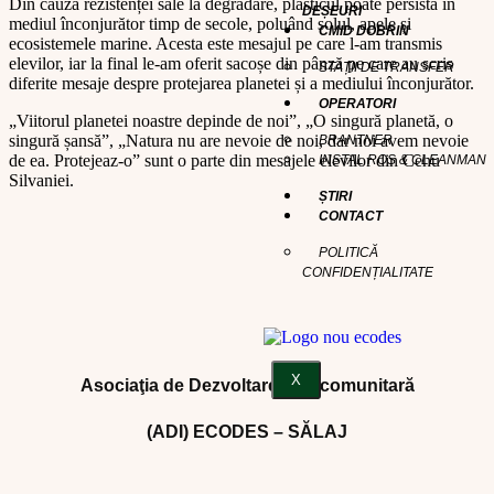
Din cauza rezistenței sale la degradare, plasticul poate persista în
DEȘEURI
mediul înconjurător timp de secole, poluând solul, apele și
CMID DOBRIN
ecosistemele marine. Acesta este mesajul pe care l-am transmis
elevilor, iar la final le-am oferit sacoșe din pânză pe care au scris
STAȚII DE TRANSFER
diferite mesaje despre protejarea planetei și a mediului înconjurător.
OPERATORI
„Viitorul planetei noastre depinde de noi”, „O singură planetă, o
singură șansă”, „Natura nu are nevoie de noi, dar noi avem nevoie
BRANTNER
de ea. Protejeaz-o” sunt o parte din mesajele elevilor din Cehu
INSTAL ROS & CLEANMAN
Silvaniei.
ȘTIRI
CONTACT
POLITICĂ
CONFIDENȚIALITATE
X
Asociaţia de Dezvoltare Intercomunitară
(ADI) ECODES – SĂLAJ