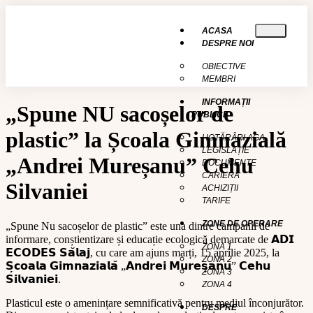
conținut
ACASA
DESPRE NOI
OBIECTIVE
MEMBRI
INFORMAȚII
„Spune NU sacoșelor de
PUBLICE
plastic” la Școala Gimnazială
HOTĂRÂRI AGA
LEGISLAȚIE
„Andrei Mureșanu” Cehu
DOCUMENTE
CARIERĂ
Silvaniei
ACHIZIȚII
TARIFE
ZONE DE OPERARE
„Spune Nu sacoșelor de plastic” este una dintre campanii de
informare, conștientizare și educație ecologică demarcate de 𝗔𝗗𝗜
ZONA 1
𝗘𝗖𝗢𝗗𝗘𝗦 𝗦𝗮̆𝗹𝗮𝗷, cu care am ajuns marți, 15 aprilie 2025, la
ZONA 2
𝗦̦𝗰𝗼𝗮𝗹𝗮 𝗚𝗶𝗺𝗻𝗮𝘇𝗶𝗮𝗹𝗮̆ „𝗔𝗻𝗱𝗿𝗲𝗶 𝗠𝘂𝗿𝗲𝘀̦𝗮𝗻𝘂” 𝗖𝗲𝗵𝘂
ZONA 3
𝗦𝗶𝗹𝘃𝗮𝗻𝗶𝗲𝗶.
ZONA 4
Plasticul este o amenințare semnificativă pentru mediul înconjurător.
DESPRE