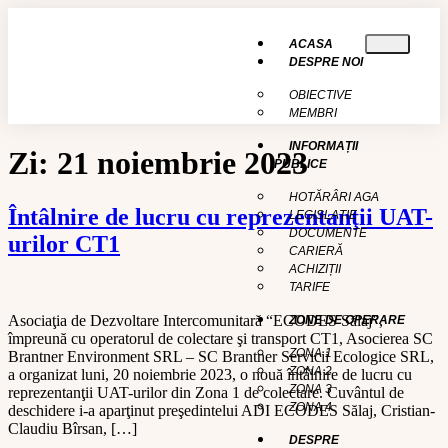
conținut
ACASA
DESPRE NOI
OBIECTIVE
MEMBRI
INFORMAȚII
Zi:
21 noiembrie 2023
PUBLICE
HOTĂRÂRI AGA
Întâlnire de lucru cu reprezentanţii UAT-
LEGISLAȚIE
DOCUMENTE
urilor CT1
CARIERĂ
ACHIZIȚII
TARIFE
Asociaţia de Dezvoltare Intercomunitară “ECODES Sălaj”,
ZONE DE OPERARE
împreună cu operatorul de colectare şi transport CT1, Asocierea SC
ZONA 1
Brantner Environment SRL – SC Brantner Servicii Ecologice SRL,
ZONA 2
a organizat luni, 20 noiembrie 2023, o nouă întâlnire de lucru cu
ZONA 3
reprezentanţii UAT-urilor din Zona 1 de colectare. Cuvântul de
ZONA 4
deschidere i-a aparţinut preşedintelui ADI ECODES Sălaj, Cristian-
Claudiu Bîrsan, […]
DESPRE