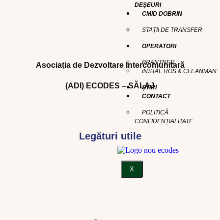
DEȘEURI
CMID DOBRIN
STAȚII DE TRANSFER
OPERATORI
BRANTNER
Asociaţia de Dezvoltare Intercomunitară
INSTAL ROS & CLEANMAN
(ADI) ECODES – SĂLAJ
ȘTIRI
CONTACT
POLITICĂ
CONFIDENȚIALITATE
Legături utile
X