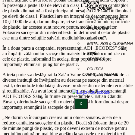
DEȘEURI
în prezenţa a peste 100 de elevi din clasa I. „Reducerea cantităţilor
CMID DOBRIN
de plastic din natură a fost principalul mesaj cu care i-am întâmpinat
pe elevii de clasa I. Plasticul are un interval de descompunere între
STAȚII DE TRANSFER
10 şi 1000 de ani, dar nu dispare, ci se transformă în microparticule
de plastic, iar acestea sunt nocive pentru mediul înconjurător.
OPERATORI
Folosirea sacoşelor din material textil în detrimentul celor de plastic
este una dintre soluţiile salvării mediului înconjurător!”
BRANTNER
INSTAL ROS & CLEANMAN
În a doua parte a campaniei, reprezentanţii ADI „ECODES” Sălaj
au împărţit zălăuanilor sacoşe din material textil, înlocuindu-le cu
ȘTIRI
cele de plastic, informând în acelaşi timp populaţia despre
CONTACT
importanţa eliminării pungilor de plastic.
POLITICĂ
A treia parte s-a desfăşurat la Zalău Value Centre, unde copiii de la
CONFIDENȚIALITATE
diverse instituţii de învăţământ au desenat pe sacoşe din material
textil, oferindu-le totodată şi diverse produse din materiale reciclabile
şi reutilizabile. Au avut loc şi interacţiuni cu adulţii, reprezentanţii
ADI ECODES Sălaj, în frunte cu preşedintele Cristian-Claudiu
Bîrsan, oferindu-le sacoşe din material textil şi informându-i despre
X
importanţa renunţării la sacoşele de plastic.
„Ne dorim să încurajăm crearea unui obicei sănătos, acela de a
reduce cantitatea sacoşelor din plastic. Decât să folosim timp de 20
de minute pungi de plastic, ce pot deveni extrem de nocive pentru
mediul înconjurător, mai bine apelăm la sacoşele de material textil,