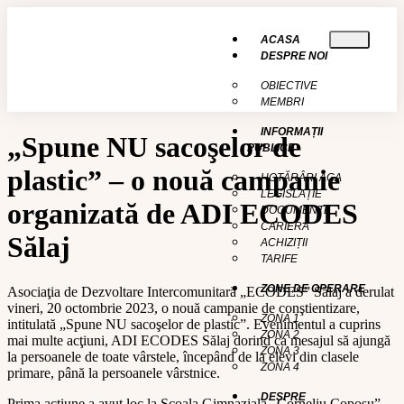
conținut
ACASA
DESPRE NOI
OBIECTIVE
MEMBRI
INFORMAȚII
„Spune NU sacoşelor de
PUBLICE
plastic” – o nouă campanie
HOTĂRÂRI AGA
LEGISLAȚIE
organizată de ADI ECODES
DOCUMENTE
CARIERĂ
Sălaj
ACHIZIȚII
TARIFE
ZONE DE OPERARE
Asociaţia de Dezvoltare Intercomunitară „ECODES” Sălaj a derulat
vineri, 20 octombrie 2023, o nouă campanie de conştientizare,
ZONA 1
intitulată „Spune NU sacoşelor de plastic”. Evenimentul a cuprins
ZONA 2
mai multe acţiuni, ADI ECODES Sălaj dorind ca mesajul să ajungă
ZONA 3
la persoanele de toate vârstele, începând de la elevi din clasele
ZONA 4
primare, până la persoanele vârstnice.
DESPRE
Prima acţiune a avut loc la Şcoala Gimnazială „Corneliu Coposu”,